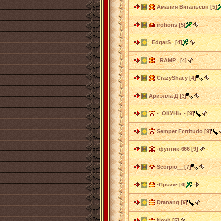
Амалия Витальевн [5]
irohons [5]
_EdgarS_ [4]
_RAMP_ [4]
CrazyShady [4]
Ариэлла Д [3]
-_ОКУНЬ_- [9]
Semper Fortitudo [9]
-фунтик-666 [9]
Scorpio__ [7]
-Проха- [6]
Dranang [6]
Noyh [5]