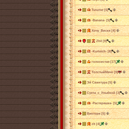
Tuturist [5]
-Banana- [5]
Хочу_Виски [4]
Zhil [9]
-Kurteich- [8]
голосистая [17]
ТолстыйМачо [9]
Эй Свинтура [5]
Суета_с_Улыбкой [3]
-Растеряшка- [5]
Виктори [5]
zlt [4]