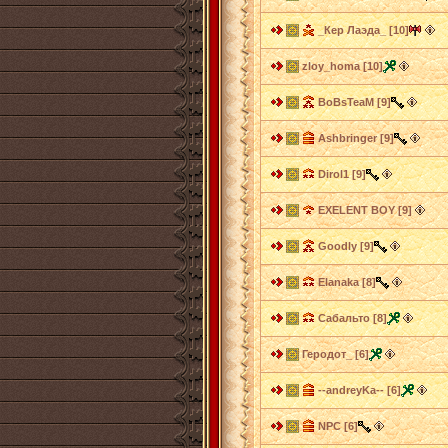
_Кер Лаэда_ [10]
zloy_homa [10]
BoBsTeaM [9]
Ashbringer [9]
Dirol1 [9]
EXELENT BOY [9]
Goodly [9]
Elanaka [8]
Сабальто [8]
Геродот_ [6]
--andreyKa-- [6]
NPC [6]