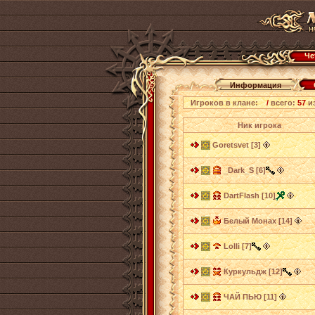
Че
Информация
Игроков в клане:
/
всего:
57
и
Ник игрока
Goretsvet [3]
_Dark_S [6]
DartFlash [10]
Белый Монах [14]
Lolli [7]
Куркульдж [12]
ЧАЙ ПЬЮ [11]