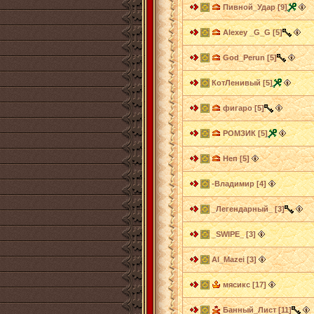
Пивной_Удар [9]
Alexey _G_G [5]
God_Perun [5]
КотЛенивый [5]
фигаро [5]
РОМЗИК [5]
Неп [5]
-Владимир [4]
_Легендарный_ [3]
_SWIPE_ [3]
Al_Mazei [3]
мясикс [17]
Банный_Лист [11]