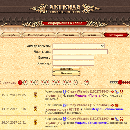
Информация о клане
Герб
Информация
Состав
Устав
История
Фильтр событий:
Член клана:
Время с:
Время до:
Страницы:
...
1
2
3
4
5
6
7
8
9
10
»
107
Член клана
Crazy Wizards (1502761840)
15.05.2017 21:05
взял
Медаль «Почета»
Охотников за
Лу4ик [12]
нежитью
Член клана
Crazy Wizards (1502761840)
14.05.2017 19:15
взял
Медаль «Уважения»
сорви голова 67 [13]
Покровителей питомцев
Член клана
Crazy Wizards (1502761840)
26.04.2017 12:31
взял
Медаль «Уважения»
Охотников за
Лу4ик [12]
нежитью