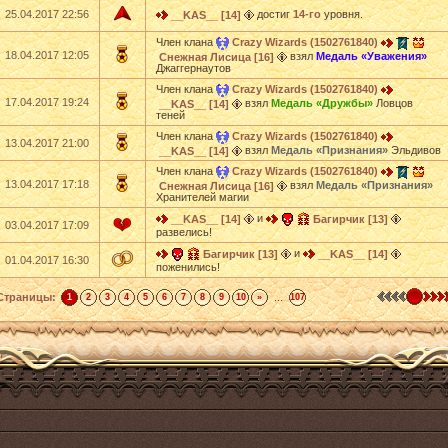
25.04.2017 22:56
достиг
14-го
уровня.
__KAS__ [14]
Член клана
Crazy Wizards (1502761840)
18.04.2017 12:05
взял
Медаль «Уважения»
Снежная Лисица [16]
Джаггернаутов
Член клана
Crazy Wizards (1502761840)
17.04.2017 19:24
взял
Медаль «Дружбы»
Ловцов
__KAS__ [14]
теней
Член клана
Crazy Wizards (1502761840)
13.04.2017 21:00
взял
Медаль «Признания»
Эльдивов
__KAS__ [14]
Член клана
Crazy Wizards (1502761840)
13.04.2017 17:18
взял
Медаль «Признания»
Снежная Лисица [16]
Хранителей магии
и
__KAS__ [14]
Багирчик [13]
03.04.2017 17:09
развелись!
и
Багирчик [13]
__KAS__ [14]
01.04.2017 16:30
поженились!
Страницы:
...
1
2
3
4
5
6
7
8
9
10
»
107