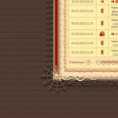
10.03.2013 02:16
Член
08.03.2013 21:15
Имп
Флау
Член
08.03.2013 11:33
_1 [1
ночи
07.03.2013 15:21
cl
Член
04.03.2013 14:52
_1 [1
Член
03.03.2013 21:33
_1 [1
Страницы:
...
1
«
131
132
133
1