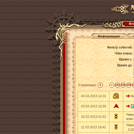
Bro
Информация
Фильтр событий:
Член клана:
Время с:
Время до:
Страницы:
...
1
«
131
132
133
1
04.04.2013 14:31
H
03.04.2013 16:59
Член
26.03.2013 01:52
взял
Член
11.03.2013 18:42
_1 [1