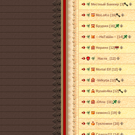
Местный Банкир [3]
MoLoKo [16]
Брурия [16]
---НаТаШа--- [14]
Нерине [12]
_Настя_ [12]
Mortal Elf [12]
-Valkyrja [12]
Rysalo4ka [12]
-Ohra- [11]
симонс1 [19]
Тухломон [16]
Спарта111 [14]