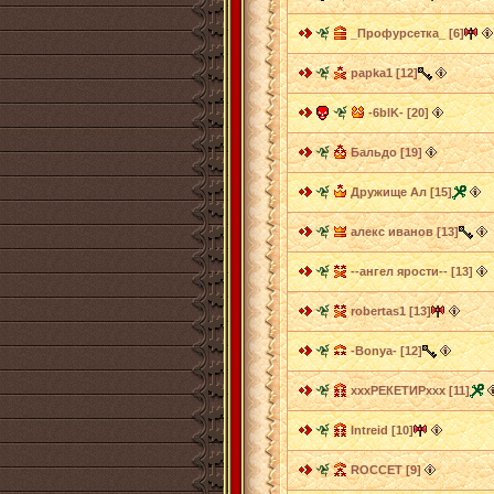
_Профурсетка_ [6]
papka1 [12]
-6blK- [20]
Бальдо [19]
Дружище Ал [15]
алекс иванов [13]
--ангел ярости-- [13]
robertas1 [13]
-Bonya- [12]
хххРЕКЕТИРххх [11]
Intreid [10]
ROCCET [9]