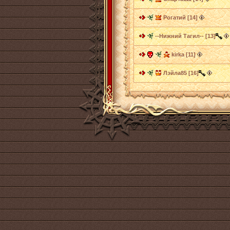
Рогатий [14]
--Нижний Тагил-- [13]
kirka [11]
Лэйла85 [16]