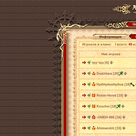
Ц
Информация
Игроков в клане:
/
всего:
49
и
Ник игрока
тру-тру [6]
DvaUdara [20]
НубНубееНубов [19]
Robin-Hood [19]
Koschei [18]
-ОМЕН-666 [16]
Ahimandrit [15]