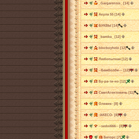
_Gargarensis_ [14]
Акула 55 [14]
БУКВЫ [14]
_bamba_ [12]
blocboyhelo [12]
Любопытная [12]
--Бамболби--- [12]
Бу-ра-ти-но [12]
СмитАгентовичь [11]
Олежек- [8]
-АКЕСО- [8]
--sedoi666-- [8]
Баторс [7]