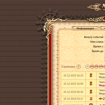
Информация
Фильтр событий:
Член клана:
Время с:
Время до:
Страницы:
...
1
«
191
192
193
1
Член
15.12.2013 16:23
Меда
Член
15.12.2013 10:06
Меда
Член
15.12.2013 05:42
Меда
15.12.2013 03:17