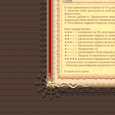
В клан принимаются игроки от 8-го у
1. Наличие синих доспехов на свой ур
желательно;
2. Качать доблесть. Прокачанное зв
преимуществом является желание про
3. Регулярные задания Оракула, похо
Клан предоставляет:
★★★☆☆ понижение на 3% получаемого
★★☆☆☆ увеличение защиты от травм
★★☆☆☆ увеличение вероятности нане
★★★☆☆ увеличение уровня жизни на
★☆☆☆☆ Увеличение скорости на 10 
★☆☆☆☆ Инициатива +3;
★☆☆☆☆ увеличивает Получаемый в б
★☆☆☆☆ Защита от магического крит
★★★★★ увеличение ежедневной энерг
- ратуша и все основные строения кл
- большое разнообразие рецептов в к
В клане есть налог.