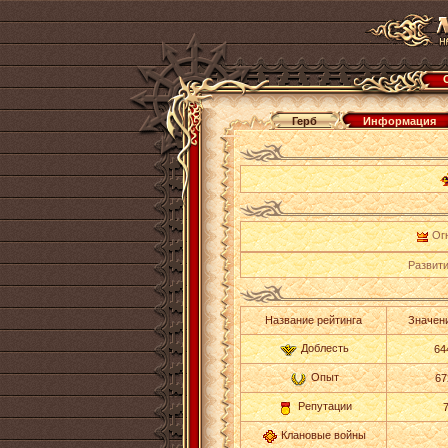
Герб
Информация
Огн
Развити
Название рейтинга
Значени
Доблесть
64
Опыт
67
Репутации
Клановые войны