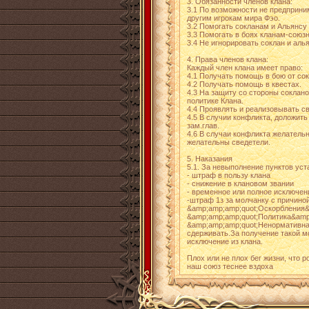
3. Обязанности членов клана:
3.1 По возможности не предприни
другим игрокам мира Фэо.
3.2 Помогать сокланам и Альянсу 
3.3 Помогать в боях кланам-союз
3.4 Не игнорировать соклан и аль
4. Права членов клана:
Каждый член клана имеет право:
4.1 Получать помощь в бою от сок
4.2 Получать помощь в квестах.
4.3 На защиту со стороны соклано
политике Клана.
4.4 Проявлять и реализовывать св
4.5 В случии конфликта, доложить
зам.глав.
4.6 В случаи конфликта желательн
желательны сведетели.
5. Наказания
5.1. За невыполнение пунктов уст
- штраф в пользу клана
- снижение в клановом звании
- временное или полное исключени
-штраф 1з за молчанку с причино
&amp;amp;amp;quot;Оскорбления&
&amp;amp;amp;quot;Политика&amp
&amp;amp;amp;quot;Ненормативная
сдерживать.За получение такой м
исключение из клана.
Плох или не плох бег жизни, что р
наш союз теснее вздоха