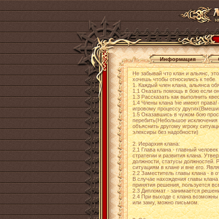
Информация
Не забывай что клан и альянс, это
хочешь чтобы относились к тебе.
1. Каждый член клана, альянса об
1.1 Оказать помощь в бою если о
1.3 Рассказать как выполнить кве
1.4 Члены клана !не имеют права!
игровому процессу других(Вмешив
1.5 Оказавшись в чужом бою прось
перебить(Небольшое исключения д
объяснить другому игроку ситуац
элексиры без надобности)
2. Иерархия клана:
2.1 Глава клана - главный челове
стратегии и развития клана. Утв
должности, статусы должностей. 
ситуациям в клане и вне его. Явл
2.2 Заместитель главы клана - в 
В случае нахождения главы клана
принятия решения, пользуется вс
2.3 Дипломат - занимается решен
2.4 При выходе с клана возможны 
или заму, можно письмом.