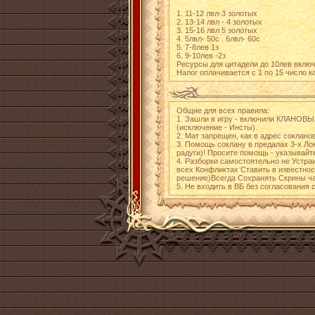
1. 11-12 лвл-3 золотых
2. 13-14 лвл - 4 золотых
3. 15-16 лвл 5 золотых
4. 5лвл- 50с . 6лвл- 60с
5. 7-8лев 1з
6. 9-10лев -2з
Ресурсы для цитадели до 10лев включи
Налог оплачивается с 1 по 15 число к
Общие для всех правила:
1. Зашли в игру - включили КЛАНОВЫЙ
(исключение - Инсты).
2. Мат запрещен, как в адрес соклано
3. Помощь соклану в предалах 3-х Ло
радуги)! Просите помощь - указывайт
4. Разборки самостоятельно не Устра
всех Конфликтах Ставить в известнос
решение)Всегда Сохранять Скрины чат
5. Не входить в ВБ без согласования