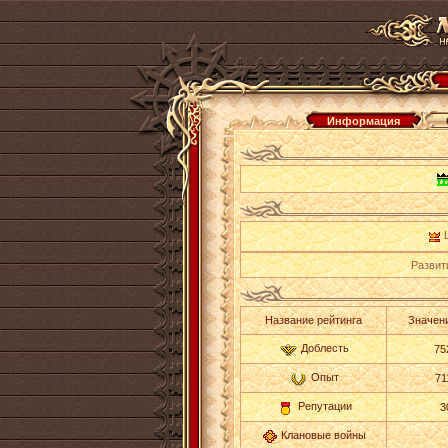
Информация
L
Развит
Название рейтинга
Значени
Доблесть
75
Опыт
71
Репутации
3
Клановые войны