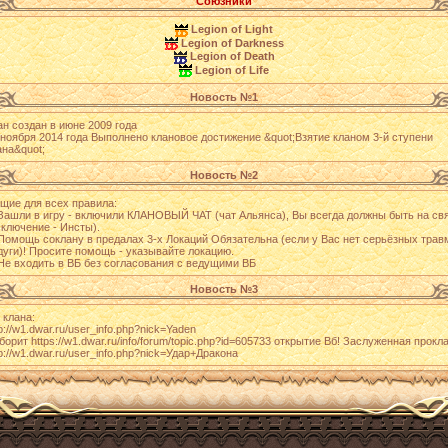
Союзники
Legion of Light
Legion of Darkness
Legion of Death
Legion of Life
Новость №1
ан создан в июне 2009 года
 ноября 2014 года Выполнено клановое достижение &quot;Взятие кланом 3-й ступени
ана&quot;
Новость №2
щие для всех правила:
 Зашли в игру - включили КЛАНОВЫЙ ЧАТ (чат Альянса), Вы всегда должны быть на св
сключение - Инсты).
 Помощь соклану в предалах 3-х Локаций Обязательна (если у Вас нет серьёзных трав
дуги)! Просите помощь - указывайте локацию.
 Не входить в ВБ без согласования с ведущими ВБ
Новость №3
 клана:
tp://w1.dwar.ru/user_info.php?nick=Yaden
борит https://w1.dwar.ru/info/forum/topic.php?id=605733 открытие Вб! Заслуженная прокл
tp://w1.dwar.ru/user_info.php?nick=Удар+Дракона