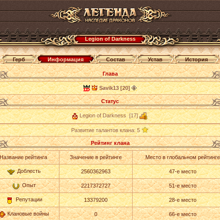
Legion of Darkness
Герб
Информация
Состав
Устав
История
Глава
Savik13 [20]
Статус
Legion of Darkness [17]
Развитие талантов клана: 5
Рейтинг клана
Название рейтинга
Значение в рейтинге
Место в глобальном рейтинге
Доблесть
2560362963
47-е место
Опыт
2217372727
51-е место
Репутации
13379200
28-е место
Клановые войны
0
66-е место