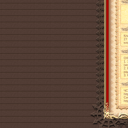
Кл
27
кл
Об
1.
(и
2.
ра
3.
ЧС
ht
Си
ht