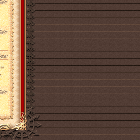
язи
м,
а