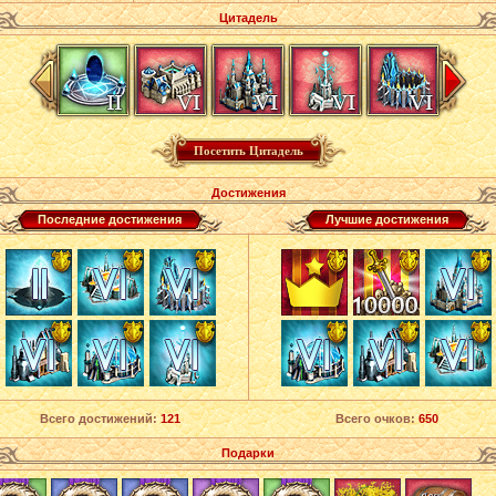
Цитадель
Достижения
Последние достижения
Лучшие достижения
Всего достижений:
121
Всего очков:
650
Подарки