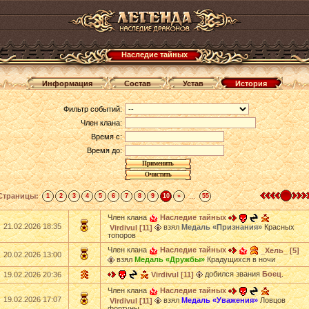
Наследие тайных
Информация
Состав
Устав
История
Фильтр событий:
Член клана:
Время с:
Время до:
Страницы:
...
1
2
3
4
5
6
7
8
9
10
»
55
Член клана
Наследие тайных
21.02.2026 18:35
взял
Медаль «Признания»
Красных
Virdivul [11]
топоров
Член клана
Наследие тайных
_Хель_ [5]
20.02.2026 13:00
взял
Медаль «Дружбы»
Крадущихся в ночи
добился звания
Боец
.
19.02.2026 20:36
Virdivul [11]
Член клана
Наследие тайных
19.02.2026 17:07
взял
Медаль «Уважения»
Ловцов
Virdivul [11]
фортуны