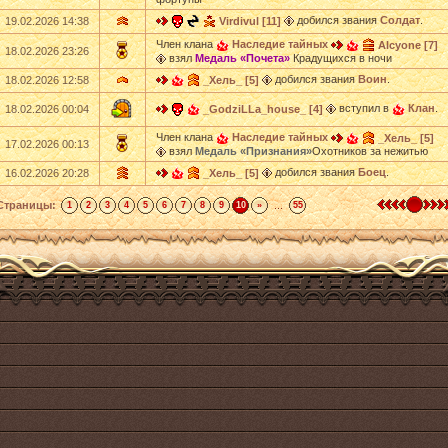
добился звания
Солдат
.
19.02.2026 14:38
Virdivul [11]
Член клана
Наследие тайных
Alcyone [7]
18.02.2026 23:26
взял
Медаль «Почета»
Крадущихся в ночи
добился звания
Воин
.
18.02.2026 12:58
_Хель_ [5]
вступил в
Клан
.
18.02.2026 00:04
_GodziLLa_house_ [4]
Член клана
Наследие тайных
_Хель_ [5]
17.02.2026 00:13
взял
Медаль «Признания»
Охотников за нежитью
добился звания
Боец
.
16.02.2026 20:28
_Хель_ [5]
Страницы:
...
1
2
3
4
5
6
7
8
9
10
»
55