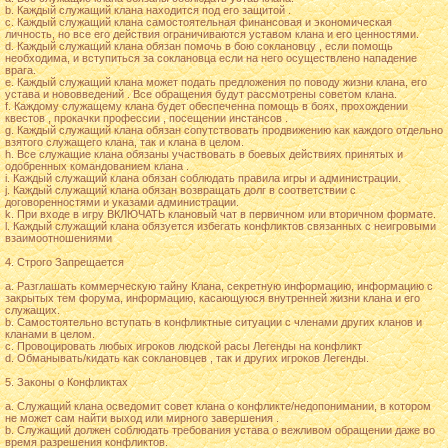
b. Каждый служащий клана находится под его защитой .
c. Каждый служащий клана самостоятельная финансовая и экономическая
личность, но все его действия ограничиваются уставом клана и его ценностями.
d. Каждый служащий клана обязан помочь в бою соклановцу , если помощь
необходима, и вступиться за соклановца если на него осуществлено нападение
врага.
e. Каждый служащий клана может подать предложения по поводу жизни клана, его
устава и нововведений . Все обращения будут рассмотрены советом клана.
f. Каждому служащему клана будет обеспеченна помощь в боях, прохождении
квестов , прокачки профессии , посещении инстансов .
g. Каждый служащий клана обязан сопутствовать продвижению как каждого отдельно
взятого служащего клана, так и клана в целом.
h. Все служащие клана обязаны участвовать в боевых действиях принятых и
одобренных командованием клана .
i. Каждый служащий клана обязан соблюдать правила игры и администрации.
j. Каждый служащий клана обязан возвращать долг в соответствии с
договоренностями и указами администрации.
k. При входе в игру ВКЛЮЧАТЬ клановый чат в первичном или вторичном формате.
l. Каждый служащий клана обязуется избегать конфликтов связанных с неигровыми
взаимоотношениями
4. Строго Запрещается
a. Разглашать коммерческую тайну Клана, секретную информацию, информацию с
закрытых тем форума, информацию, касающуюся внутренней жизни клана и его
служащих.
b. Самостоятельно вступать в конфликтные ситуации с членами других кланов и
кланами в целом.
c. Провоцировать любых игроков людской расы Легенды на конфликт
d. Обманывать/кидать как соклановцев , так и других игроков Легенды.
5. Законы о Конфликтах
a. Служащий клана осведомит совет клана о конфликте/недопонимании, в котором
не может сам найти выход или мирного завершения .
b. Служащий должен соблюдать требования устава о вежливом обращении даже во
время разрешения конфликтов.