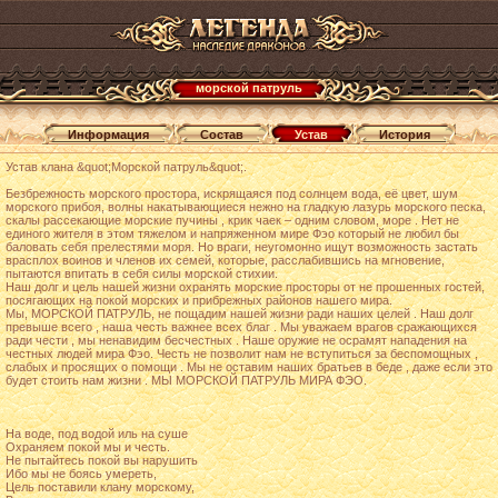
морской патруль
Информация
Состав
Устав
История
Устав клана &quot;Морской патруль&quot;.
Безбрежность морского простора, искрящаяся под солнцем вода, её цвет, шум
морского прибоя, волны накатывающиеся нежно на гладкую лазурь морского песка,
скалы рассекающие морские пучины , крик чаек – одним словом, море . Нет не
единого жителя в этом тяжелом и напряженном мире Фэо который не любил бы
баловать себя прелестями моря. Но враги, неугомонно ищут возможность застать
врасплох воинов и членов их семей, которые, расслабившись на мгновение,
пытаются впитать в себя силы морской стихии.
Наш долг и цель нашей жизни охранять морские просторы от не прошенных гостей,
посягающих на покой морских и прибрежных районов нашего мира.
Мы, МОРСКОЙ ПАТРУЛЬ, не пощадим нашей жизни ради наших целей . Наш долг
превыше всего , наша честь важнее всех благ . Мы уважаем врагов сражающихся
ради чести , мы ненавидим бесчестных . Наше оружие не осрамят нападения на
честных людей мира Фэо. Честь не позволит нам не вступиться за беспомощных ,
слабых и просящих о помощи . Мы не оставим наших братьев в беде , даже если это
будет стоить нам жизни . МЫ МОРСКОЙ ПАТРУЛЬ МИРА ФЭО.
На воде, под водой иль на суше
Охраняем покой мы и честь.
Не пытайтесь покой вы нарушить
Ибо мы не боясь умереть,
Цель поставили клану морскому,