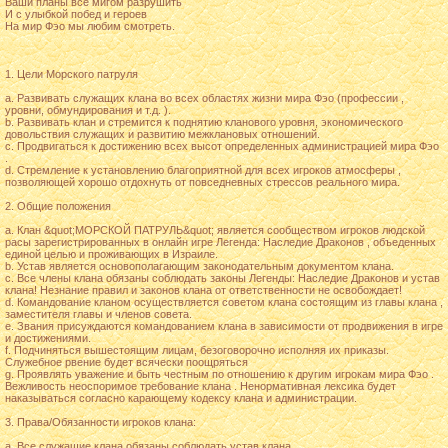
Ваши планы все мигом разрушить
И с улыбкой побед и героев
На мир Фэо мы любим смотреть.
1. Цели Морского патруля
a. Развивать служащих клана во всех областях жизни мира Фэо (профессии ,
уровни, обмундирования и т.д. ).
b. Развивать клан и стремится к поднятию кланового уровня, экономического
довольствия служащих и развитию межклановых отношений.
c. Продвигаться к достижению всех высот определенных администрацией мира Фэо
.
d. Стремление к установлению благоприятной для всех игроков атмосферы ,
позволяющей хорошо отдохнуть от повседневных стрессов реального мира.
2. Общие положения
a. Клан &quot;МОРСКОЙ ПАТРУЛЬ&quot; является сообществом игроков людской
расы зарегистрированных в онлайн игре Легенда: Наследие Драконов , объеденных
единой целью и проживающих в Израиле.
b. Устав является основополагающим законодательным документом клана.
c. Все члены клана обязаны соблюдать законы Легенды: Наследие Драконов и устав
клана! Незнание правил и законов клана от ответственности не освобождает!
d. Командование кланом осуществляется советом клана состоящим из главы клана ,
заместителя главы и членов совета.
e. Звания присуждаются командованием клана в зависимости от продвижения в игре
и достижениями.
f. Подчиняться вышестоящим лицам, безоговорочно исполняя их приказы.
Служебное рвение будет всячески поощряться
g. Проявлять уважение и быть честным по отношению к другим игрокам мира Фэо .
Вежливость неоспоримое требование клана . Ненормативная лексика будет
наказываться согласно карающему кодексу клана и администрации.
3. Права/Обязанности игроков клана:
a. Все служащие клана обязаны соблюдать устав клана.