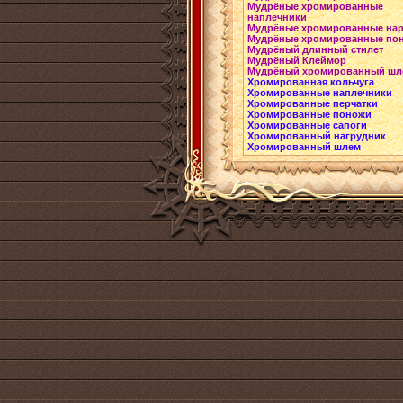
Мудрёные хромированные
наплечники
Мудрёные хромированные на
Мудрёные хромированные по
Мудрёный длинный стилет
Мудрёный Клеймор
Мудрёный хромированный шл
Хромированная кольчуга
Хромированные наплечники
Хромированные перчатки
Хромированные поножи
Хромированные сапоги
Хромированный нагрудник
Хромированный шлем