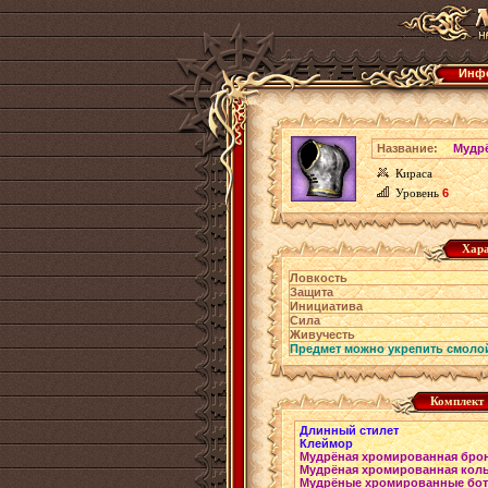
Инфо
Название:
Мудр
Кираса
Уровень
6
Хара
Ловкость
Защита
Инициатива
Сила
Живучесть
Предмет можно укрепить смоло
Комплект
Длинный стилет
Клеймор
Мудрёная хромированная бро
Мудрёная хромированная коль
Мудрёные хромированные бо