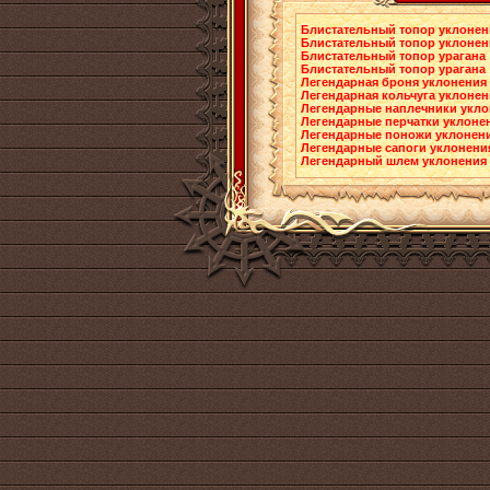
Блистательный топор уклонен
Блистательный топор уклонен
Блистательный топор урагана
Блистательный топор урагана
Легендарная броня уклонения
Легендарная кольчуга уклонен
Легендарные наплечники укло
Легендарные перчатки уклоне
Легендарные поножи уклонен
Легендарные сапоги уклонени
Легендарный шлем уклонения