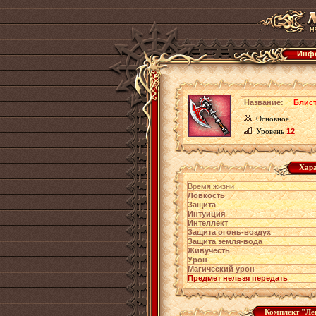
Инфо
Название:
Блист
Основное
Уровень
12
Хара
Время жизни
Ловкость
Защита
Интуиция
Интеллект
Защита огонь-воздух
Защита земля-вода
Живучесть
Урон
Магический урон
Предмет нельзя передать
Комплект "Ле