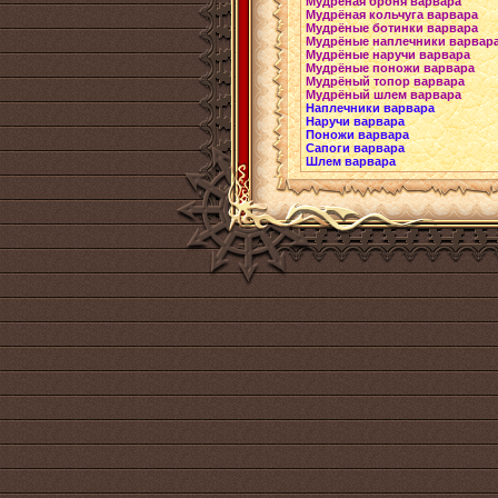
Мудрёная броня варвара
Мудрёная кольчуга варвара
Мудрёные ботинки варвара
Мудрёные наплечники варвар
Мудрёные наручи варвара
Мудрёные поножи варвара
Мудрёный топор варвара
Мудрёный шлем варвара
Наплечники варвара
Наручи варвара
Поножи варвара
Сапоги варвара
Шлем варвара