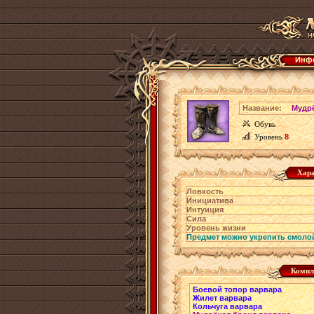
Инфо
Название:
Мудр
Обувь
Уровень
8
Хара
Ловкость
Инициатива
Интуиция
Сила
Уровень жизни
Предмет можно укрепить смоло
Компл
Боевой топор варвара
Жилет варвара
Кольчуга варвара