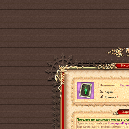
Инфо
Название:
Карта
Карты
Уровень
1
Хара
Предмет не занимает места в рю
Одна из карт набора
Колода «Изу
Три таких карты можно обменять в