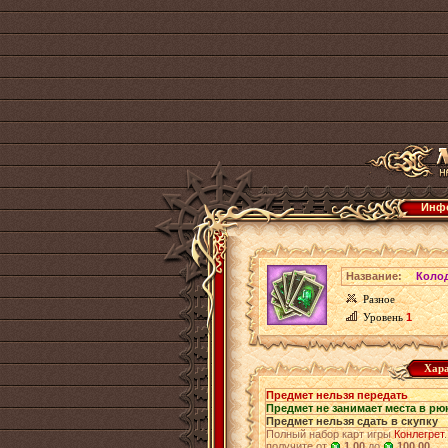
Инфо
Название:
Коло
Разное
Уровень
1
Хара
Предмет нельзя передать
Предмет не занимает места в рю
Предмет нельзя сдать в скупку
Полный набор карт игры
Конлегрет
получите от
1.00
до
100.00
.