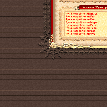
Комплект "Руны про
Руна истребления Бьял
Руна истребления Геб
Руна истребления Инг
Руна истребления Мирт
Руна истребления Ринг
Руна истребления Тиас
Руна истребления Фав
Руна истребления Чуд