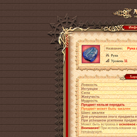
Инфо
Название:
Руна 
Руна
Уровень
11
Хара
Ловкость
Интуиция
Сила
Живучесть
Мудрость
Предмет нельзя передать
Предмет может быть закален
Шанс закалки
Для улучшения этого предмета 
При успешном усилении предме
Может быть встроена в
основное 
Внимание!
При использовании на 
предыдущую.