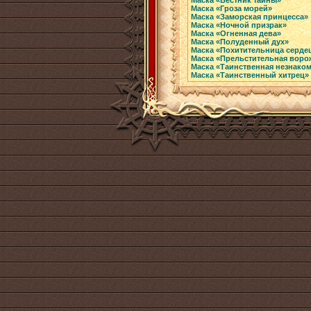
Маска «Вестник тайны»
Маска «Гроза морей»
Маска «Заморская принцесса»
Маска «Ночной призрак»
Маска «Огненная дева»
Маска «Полуденный дух»
Маска «Похитительница серде
Маска «Прельстительная воро
Маска «Таинственная незнако
Маска «Таинственный хитрец»