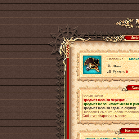
Инфо
Название:
Маска
Шлем
Уровень
0
Хара
Время жизни
Предмет нельзя передать
Предмет не занимает места в рю
Предмет нельзя сдать в скупку
Позволяет сменить облик головног
Событие «Карнавал масок»
Комплек