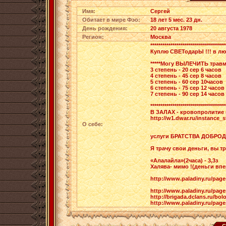
Имя:
Сергей
Обитает в мире Фэо:
18 лет 5 мес. 23 дн.
День рождения:
20 августа 1978
Регион:
Москва
*************************************
Куплю СВЕТодарЫ !!! в лю
*****Могу ВЫЛЕЧИТЬ травмы ,
3 степень - 20 сер 6 часов
4 степень - 45 сер 8 часов
5 степень - 60 сер 10часов
6 степень - 75 сер 12 часов
7 степень - 90 сер 14 часов
*************************************
В ЗАЛАХ - кровопролитие 
http://w1.dwar.ru/instance
О себе:
услуги БРАТСТВА ДОБРО
Я трачу свои деньги, вы тр
«Алалайла»(2часа) - 3,3з
Халява- мимо !(деньги впе
http://www.paladiny.ru/pag
http://www.paladiny.ru/pag
http://brigada.dclans.ru/bol
http://www.paladiny.ru/pag