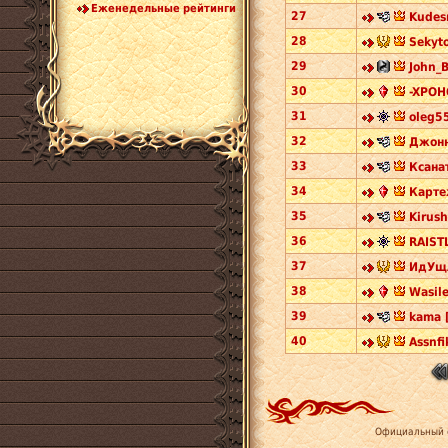
Еженедельные рейтинги
27
Kudesn
28
Sekyto
29
John_B
30
-XPOH
31
oleg5
32
Джонн
33
Ксанат
34
Карте
35
Kirush
36
RAISTL
37
ИдУщА
38
Wasil
39
kama 
40
Assnfi
Официальный 