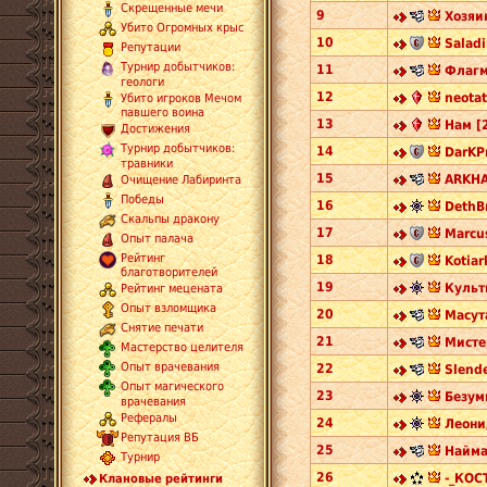
Скрещенные мечи
9
Хозяи
Убито Огромных крыс
10
Saladi
Репутации
Турнир добытчиков:
11
Флагм
геологи
12
neotat
Убито игроков Мечом
павшего воина
13
Нам [
Достижения
Турнир добытчиков:
14
DarKPr
травники
15
ARKHA
Очищение Лабиринта
Победы
16
DethBr
Скальпы дракону
17
Marcus
Опыт палача
Рейтинг
18
Kotiar
благотворителей
19
Культ
Рейтинг мецената
Опыт взломщика
20
Масут
Снятие печати
21
Мисте
Мастерство целителя
Опыт врачевания
22
Slend
Опыт магического
23
Безум
врачевания
Рефералы
24
Леони
Репутация ВБ
25
Найма
Турнир
26
-_КОС
Клановые рейтинги