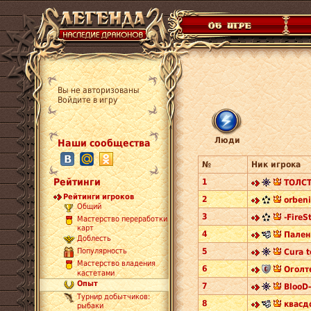
Вы не авторизованы
Войдите в игру
Люди
Наши сообщества
№
Ник игрока
Рейтинги
1
ТОЛСТ
Рейтинги игроков
2
orbeni
Общий
3
-FireS
Мастерство переработки
карт
4
Пален
Доблесть
5
Популярность
Cura t
Мастерство владения
6
Оголт
кастетами
Опыт
7
BlooD
Турнир добытчиков:
8
квасд
рыбаки