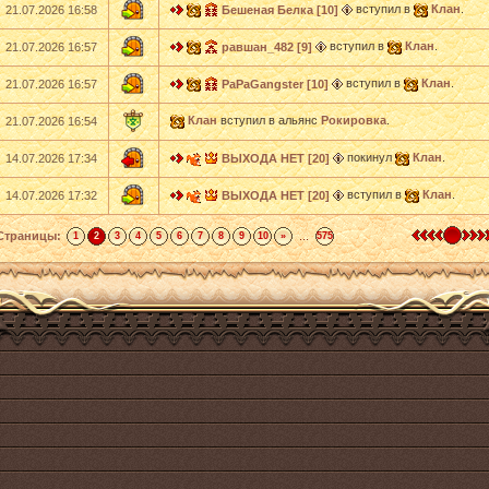
вступил в
Клан
.
21.07.2026 16:58
Бешеная Белка [10]
вступил в
Клан
.
21.07.2026 16:57
равшан_482 [9]
вступил в
Клан
.
21.07.2026 16:57
PaPaGangster [10]
Клан
вступил в альянс
Рокировка
.
21.07.2026 16:54
покинул
Клан
.
14.07.2026 17:34
ВЫХОДА НЕТ [20]
вступил в
Клан
.
14.07.2026 17:32
ВЫХОДА НЕТ [20]
Страницы:
...
1
2
3
4
5
6
7
8
9
10
»
575