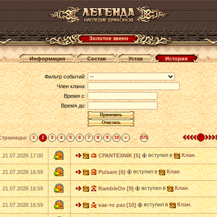
Золотое звено
Информация
Состав
Устав
История
Фильтр событий:
Член клана:
Время с:
Время до:
Страницы:
...
1
2
3
4
5
6
7
8
9
10
»
575
вступил в
Клан
.
21.07.2026 17:00
CPANTEXNIK [5]
вступил в
Клан
.
21.07.2026 16:59
Pulsare [6]
вступил в
Клан
.
21.07.2026 16:59
RambleOn [9]
вступил в
Клан
.
21.07.2026 16:59
как-то раз [10]