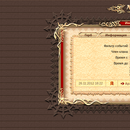
Ин
Герб
Информация
Фильтр событий:
Член клана:
Время с:
Время до:
26.11.2012 18:22
Ар