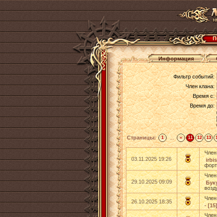
П
Информация
Фильтр событий:
Член клана:
Время с:
Время до:
Страницы:
...
1
«
11
12
13
Член
03.11.2025 19:26
irbi
фор
Член
29.10.2025 09:09
Бук
возд
Член
26.10.2025 18:35
- [15
Член