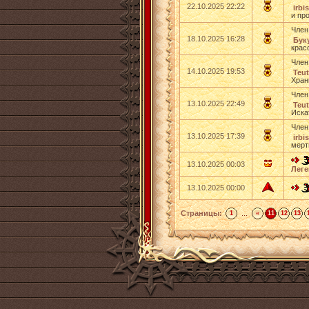
22.10.2025 22:22
irbi
и пр
Член
18.10.2025 16:28
Бук
крас
Член
14.10.2025 19:53
Teut
Хран
Член
13.10.2025 22:49
Teut
Иска
Член
13.10.2025 17:39
irbi
мерт
13.10.2025 00:03
Леге
13.10.2025 00:00
Страницы:
...
1
«
11
12
13