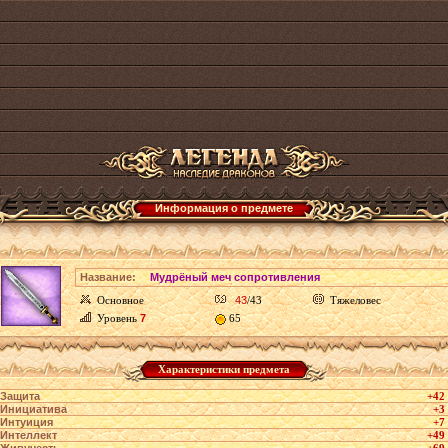
Информация о предмете
Название:
Мудрёный меч сопротивления
Основное
43
/43
Тяжеловес
Уровень
7
65
Характеристики предмета
Защита
+42
Инициатива
+3
Интуиция
+7
Интеллект
+49