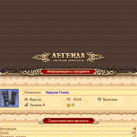
Информация о предмете
Название:
Наручи Гнева
Наручи
34
/34
Костолом
Уровень
4
32
Характеристики предмета
Интуиция
+8
Сила
+15
Уровень жизни
+7