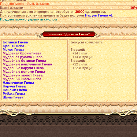
Предмет может быть закален
Шанс закалки
10%
Для улучшения этого предмета потребуется
30000
ед. энергии.
При успешном усилении предмета будет получен
Наручи Гнева +1
.
Предмет можно укрепить смолой
Комплект "Доспехи Гнева"
Ботинки Гнева
Бонусы комплекта:
Броня Гнева
Молот Гнева
5 вещей:
Мудрёная броня Гнева
+14 силы
Мудрёная рубаха Гнева
+14 интуиции
Мудрёные ботинки Гнева
8 вещей:
Мудрёные наплечники Гнева
+22 силы
Мудрёные наручи Гнева
+22 интуиции
Мудрёные поножи Гнева
Мудрёный молот Гнева
Мудрёный шлем Гнева
Наплечники Гнева
Наручи Гнева
Поножи Гнева
Рубаха Гнева
Шлем Гнева