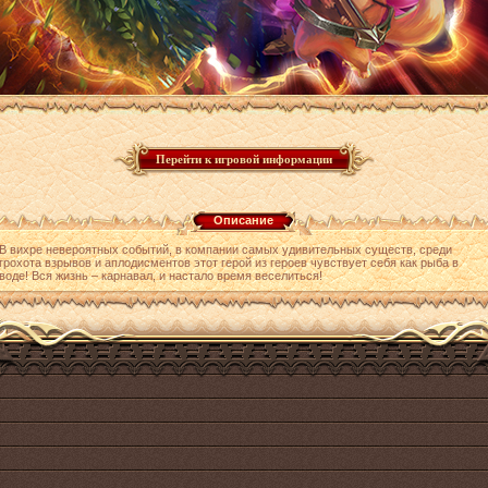
Описание
В вихре невероятных событий, в компании самых удивительных существ, среди
грохота взрывов и аплодисментов этот герой из героев чувствует себя как рыба в
воде! Вся жизнь – карнавал, и настало время веселиться!