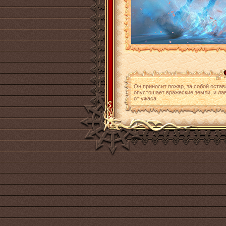
Он приносит пожар, за собой остав
опустошает вражеские земли, и ла
от ужаса.