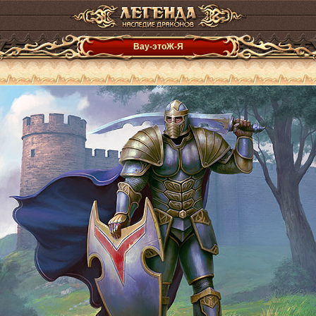
Вау-этоЖ-Я