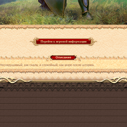
Описание
Несокрушимый, как скала, и спокойный, как море после шторма.