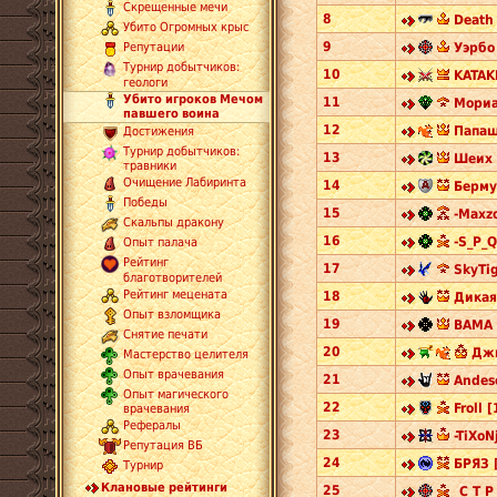
Скрещенные мечи
8
Death 
Убито Огромных крыс
9
Уэрбо
Репутации
Турнир добытчиков:
10
KATAK
геологи
Убито игроков Мечом
11
Мориа
павшего воина
12
Папаш
Достижения
Турнир добытчиков:
13
Шеих 
травники
Очищение Лабиринта
14
Берму
Победы
15
-Maxzo
Скальпы дракону
16
-S_P_Q
Опыт палача
Рейтинг
17
SkyTig
благотворителей
Рейтинг мецената
18
Дикая
Опыт взломщика
19
BAMA 
Снятие печати
20
Джи
Мастерство целителя
Опыт врачевания
21
Andes
Опыт магического
22
Froll [
врачевания
Рефералы
23
-TiXoN
Репутация ВБ
24
БРЯЗ 
Турнир
Клановые рейтинги
25
_С Т Р