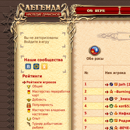
Вы не авторизованы
Войдите в игру
Обе расы
Наши сообщества
№
Ник игрока
Рейтинги
Рейтинги игроков
1
Jarh [
Общий
2
--Burning
Мастерство переработки
карт
3
_Элиза
Доблесть
Популярность
4
котБ5
Мастерство владения
5
Няфка
кастетами
Опыт
6
Родри
Турнир добытчиков:
7
рыбаки
-ВЕЧЕ-