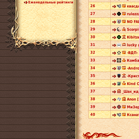
Еженедельные рейтинги
26
квасд
27
rulezz
28
NO FAN
29
Scorpi
30
Kibitz
31
lucky 
32
-ВДП- 
33
Комба
34
-Andro
35
-Крис
36
Kind C
37
_Шах_ид_
38
Апоп [
39
Ми3ер
40
Ксанат