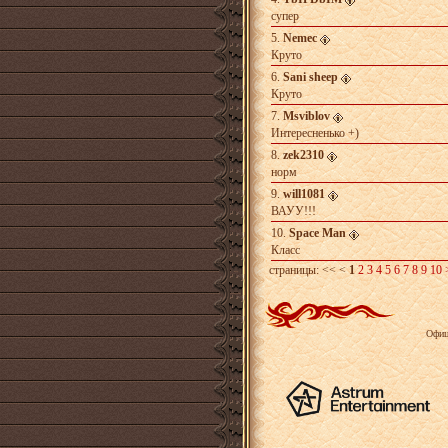
супер
5.
Nemec
Круто
6.
Sani sheep
Круто
7.
Msviblov
Интересненько +)
8.
zek2310
норм
9.
will1081
ВАУУ!!!
10.
Space Man
Класс
страницы:
<< <
1
2
3
4
5
6
7
8
9
10
Офиц