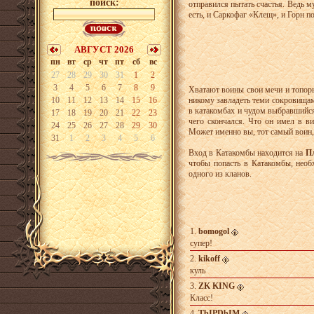
поиск:
отправился пытать счастья. Ведь 
есть, и Саркофаг «Клещ», и Горн 
АВГУСТ 2026
пн
вт
ср
чт
пт
сб
вс
27
28
29
30
31
1
2
3
4
5
6
7
8
9
Хватают воины свои мечи и топоры
10
11
12
13
14
15
16
никому завладеть теми сокровищам
в катакомбах и чудом выбравшийся 
17
18
19
20
21
22
23
чего скончался. Что он имел в ви
24
25
26
27
28
29
30
Может именно вы, тот самый воин, 
31
1
2
3
4
5
6
Вход в Катакомбы находится на
П
чтобы попасть в Катакомбы, нео
одного из кланов.
1.
bomogol
супер!
2.
kikoff
куль
3.
ZK KING
Класс!
4.
TbIPDbIM