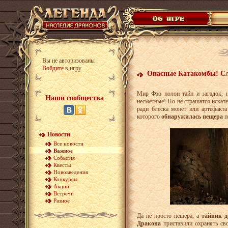
Вы не авторизованы
Войдите
в игру
Опасные Катакомбы! Сл
Мир Фэо полон тайн и загадок, н
Наши сообщества
несметные! Но не страшатся искат
ради блеска монет или артефакта
которого
обнаружилась пещера
п
Новости
Все новости
Важное
События
Квесты
Нововведения
Конкурсы
Акции
Встречи
Разное
Да не просто пещера, а
тайник д
Дракона
приставили охранять сво