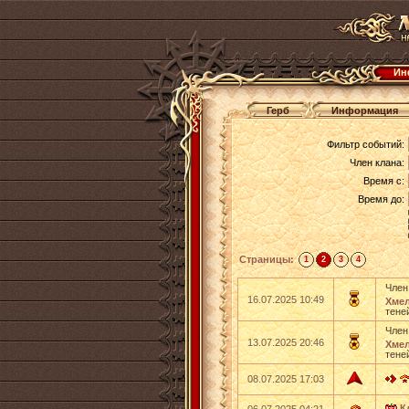
Ин
Герб
Информация
Фильтр событий:
Член клана:
Время с:
Время до:
Страницы:
1
2
3
4
Член
16.07.2025 10:49
Хмел
тене
Член
13.07.2025 20:46
Хмел
тене
08.07.2025 17:03
К