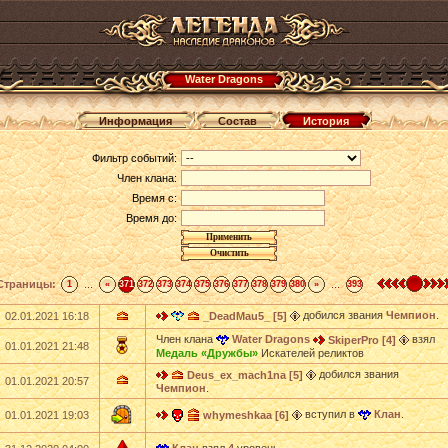
Water Dragons
Информация
Состав
История
Фильтр событий:
Член клана:
Время с:
Время до:
Страницы:
...
...
1
«
371
372
373
374
375
376
377
378
379
380
»
393
добился звания
Чемпион
.
02.01.2021 16:18
_DeadMau5_ [5]
Член клана
Water Dragons
взял
SkiperPro [4]
01.01.2021 21:48
Медаль «Дружбы»
Искателей реликтов
добился звания
Deus_ex_mach1na [5]
01.01.2021 20:57
Чемпион
.
вступил в
Клан
.
01.01.2021 19:03
whymeshkaa [6]