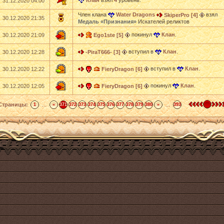
Клан
взял
4
уровень.
31.12.2020 04:00
Член клана
Water Dragons
взял
SkiperPro [4]
30.12.2020 21:35
Медаль «Признания»
Искателей реликтов
покинул
Клан
.
30.12.2020 21:09
Ego1ste [5]
вступил в
Клан
.
30.12.2020 12:28
-PiraT666- [3]
вступил в
Клан
.
30.12.2020 12:22
FieryDragon [6]
покинул
Клан
.
30.12.2020 12:05
FieryDragon [6]
Страницы:
...
...
1
«
371
372
373
374
375
376
377
378
379
380
»
393