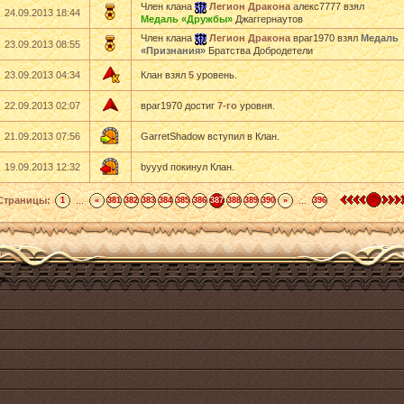
Член клана
Легион Дракона
алекс7777 взял
24.09.2013 18:44
Медаль «Дружбы»
Джаггернаутов
Член клана
Легион Дракона
враг1970 взял
Медаль
23.09.2013 08:55
«Признания»
Братства Добродетели
23.09.2013 04:34
Клан взял
5
уровень.
22.09.2013 02:07
враг1970 достиг
7-го
уровня.
21.09.2013 07:56
GarretShadow вступил в Клан.
19.09.2013 12:32
byyyd покинул Клан.
Страницы:
...
...
1
«
381
382
383
384
385
386
387
388
389
390
»
396