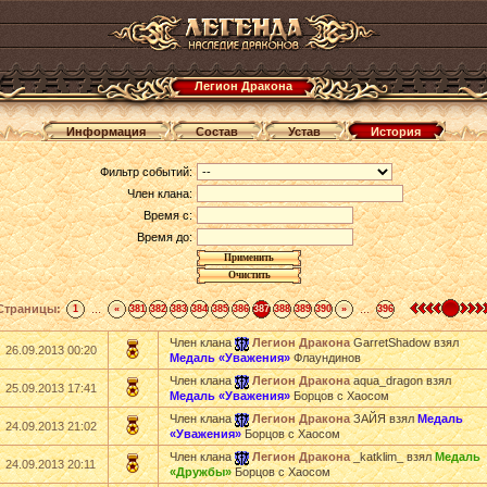
Легион Дракона
Информация
Состав
Устав
История
Фильтр событий:
Член клана:
Время с:
Время до:
Страницы:
...
...
1
«
381
382
383
384
385
386
387
388
389
390
»
396
Член клана
Легион Дракона
GarretShadow взял
26.09.2013 00:20
Медаль «Уважения»
Флаундинов
Член клана
Легион Дракона
aqua_dragon взял
25.09.2013 17:41
Медаль «Уважения»
Борцов с Хаосом
Член клана
Легион Дракона
ЗАЙЯ взял
Медаль
24.09.2013 21:02
«Уважения»
Борцов с Хаосом
Член клана
Легион Дракона
_katklim_ взял
Медаль
24.09.2013 20:11
«Дружбы»
Борцов с Хаосом