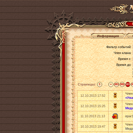
Информация
Фильтр событий:
Член клана:
Время с:
Время до:
Страницы:
...
1
«
381
382
383
3
Член
12.10.2013 17:52
«Ув
Член
12.10.2013 15:25
Мед
11.10.2013 21:13
враг
Член
10.10.2013 19:47
Меда