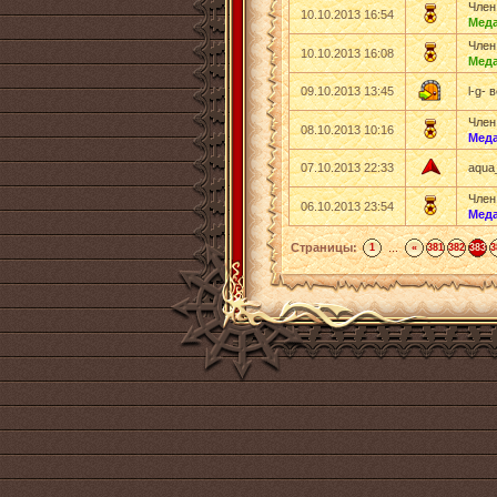
Член
10.10.2013 16:54
Мед
Член
10.10.2013 16:08
Мед
09.10.2013 13:45
l-g- 
Член
08.10.2013 10:16
Мед
07.10.2013 22:33
aqua
Член
06.10.2013 23:54
Мед
Страницы:
...
1
«
381
382
383
3