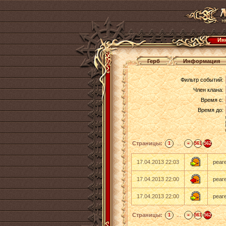
Ин
Герб
Информация
Фильтр событий:
Член клана:
Время с:
Время до:
Страницы:
...
1
«
561
562
17.04.2013 22:03
реаг
17.04.2013 22:00
реаг
17.04.2013 22:00
реаг
Страницы:
...
1
«
561
562