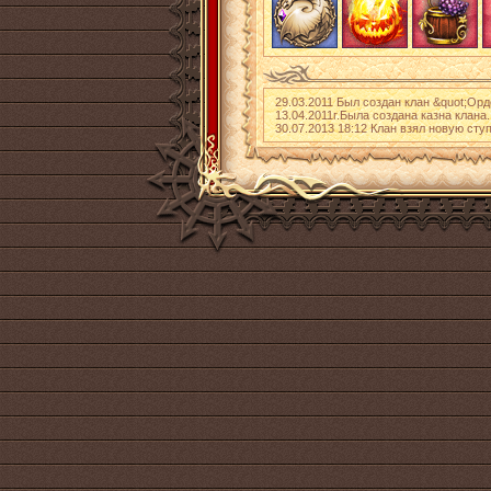
29.03.2011 Был создан клан &quot;Ор
13.04.2011г.Была создана казна клана.
30.07.2013 18:12 Клан взял новую сту