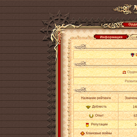
Орде
Информация
Орден
Развити
Название рейтинга
Значени
Доблесть
14
Опыт
6
Репутации
1
Клановые войны