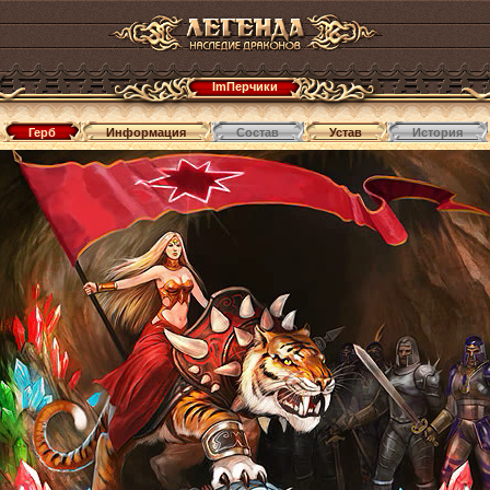
ImПерчики
Герб
Информация
Состав
Устав
История