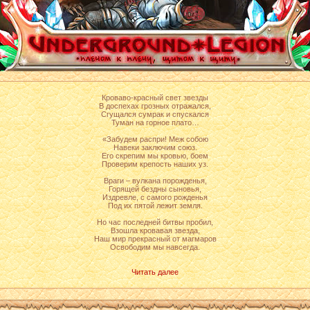
Кроваво-красный свет звезды
В доспехах грозных отражался,
Сгущался сумрак и спускался
Туман на горное плато…
«Забудем распри! Меж собою
Навеки заключим союз.
Его скрепим мы кровью, боем
Проверим крепость наших уз.
Враги – вулкана порожденья,
Горящей бездны сыновья,
Издревле, с самого рожденья
Под их пятой лежит земля.
Но час последней битвы пробил,
Взошла кровавая звезда,
Наш мир прекрасный от магмаров
Освободим мы навсегда.
Читать далее