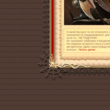
К какой бы расе ты не относился,
принципов не придерживался, для 
если ты - НЕ ПАДОНАК!
Их называют убийцами и вандалам
Но пАдонки остаются глухи и сле
авторитетов. Даже сама победа н
волнует...
Читать далее