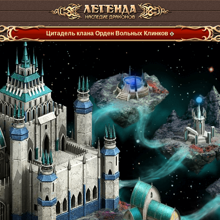
Цитадель клана Орден Вольных Клинков