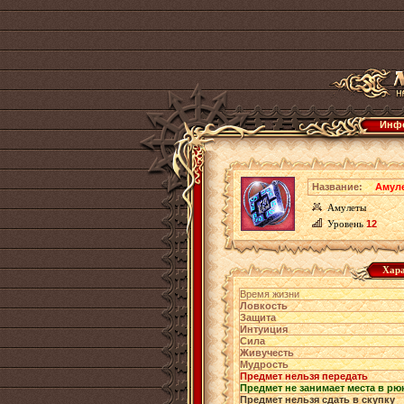
Инфо
Название:
Амуле
Амулеты
Уровень
12
Хара
Время жизни
Ловкость
Защита
Интуиция
Сила
Живучесть
Мудрость
Предмет нельзя передать
Предмет не занимает места в рю
Предмет нельзя сдать в скупку