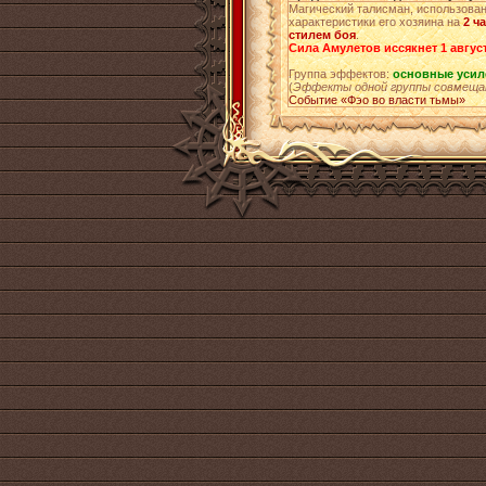
Магический талисман, использован
характеристики его хозяина на
2 ч
стилем боя
.
Сила Амулетов иссякнет 1 август
Группа эффектов:
основные усил
(
Эффекты одной группы совмеща
Событие «Фэо во власти тьмы»