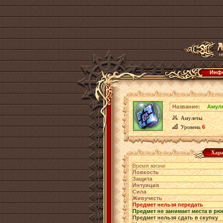
Инфо
Название:
Амуле
Амулеты
Уровень
6
Хара
Время жизни
Ловкость
Защита
Интуиция
Сила
Живучесть
Предмет нельзя передать
Предмет не занимает места в рю
Предмет нельзя сдать в скупку