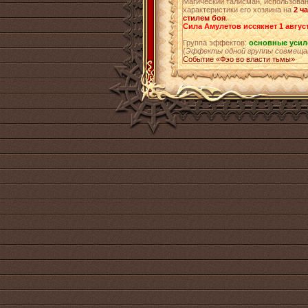
Магический талисман, использован
характеристики его хозяина на
2 ч
стилем боя
.
Сила Амулетов иссякнет 1 август
Группа эффектов:
основные усил
(
Эффекты одной группы совмеща
Событие «Фэо во власти тьмы»