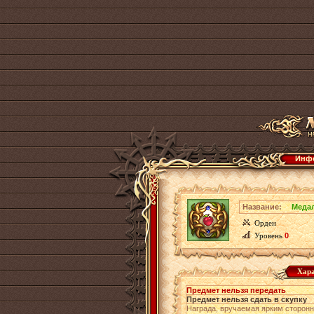
Инфо
Название:
Меда
Орден
Уровень
0
Хара
Предмет нельзя передать
Предмет нельзя сдать в скупку
Награда, вручаемая ярким сторон