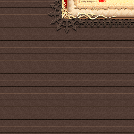
репутации -
1000
.