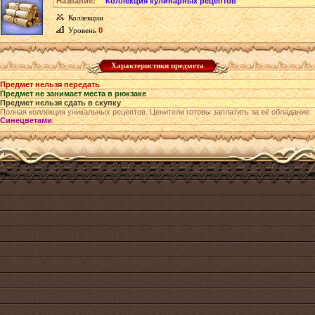
Название:
Коллекция кулинарных рецептов
Коллекции
Уровень
0
Характеристики предмета
Предмет нельзя передать
Предмет не занимает места в рюкзаке
Предмет нельзя сдать в скупку
Полная коллекция уникальных рецептов. Ценители готовы заплатить за её обладание
Синецветами
.