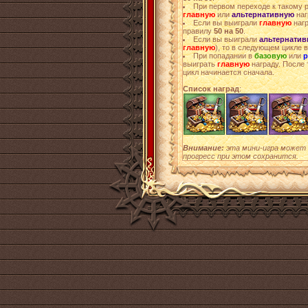
При первом переходе к такому 
главную
или
альтернативную
наг
Если вы выиграли
главную
нагр
правилу
50 на 50
.
Если вы выиграли
альтернати
главную
), то в следующем цикле 
При попадании в
базовую
или
р
выиграть
главную
награду. После 
цикл начинается сначала.
Список наград
:
Внимание:
эта мини-игра может 
прогресс при этом сохранится.