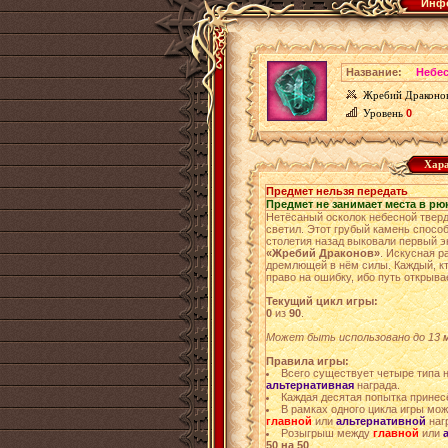
Инфо
Название:
Небе
Жребий Драконо
Уровень
0
Хара
Предмет нельзя передать
Предмет не занимает места в рю
Нетёсаный осколок небесной тверд
светил. Этот грубый камень способ
столетия назад выковали первый э
«Жребий Драконов»
. Искусная 
дремлющей в нём силы. Каждый, кт
право на ошибку, ибо путь открыв
Текущий цикл игры:
0
из
90
.
Может быть использовано до 13 ма
Правила игры:
Всего существует четыре типа 
альтернативная
награда.
Каждая десятая попытка прине
В рамках одного цикла игры мо
главной
или
альтернативной
наг
Розыгрыш между
главной
или
50 на 50
.