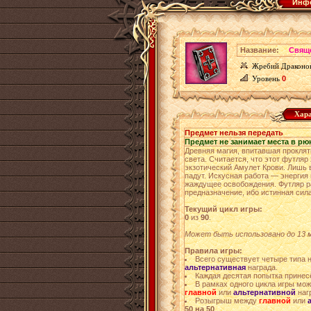
Инфо
Название:
Свящ
Жребий Драконо
Уровень
0
Хара
Предмет нельзя передать
Предмет не занимает места в рю
Древняя магия, впитавшая проклят
света. Считается, что этот футляр
экзотический Амулет Крови. Лишь 
падут. Искусная работа — энергия 
жаждущее освобождения. Футляр ра
предназначение, ибо истинная сила
Текущий цикл игры:
0
из
90
.
Может быть использовано до 13 ма
Правила игры:
Всего существует четыре типа 
альтернативная
награда.
Каждая десятая попытка прине
В рамках одного цикла игры мо
главной
или
альтернативной
наг
Розыгрыш между
главной
или
50 на 50
.