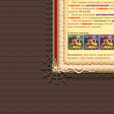
При первом переходе к такому 
главную
или
альтернативную
наг
Если вы выиграли
главную
нагр
правилу
50 на 50
.
Если вы выиграли
альтернати
главную
), то в следующем цикле 
При попадании в
базовую
или
р
выиграть
главную
награду. После 
цикл начинается сначала.
Список наград
:
Внимание:
эта мини-игра может 
прогресс при этом сохранится.