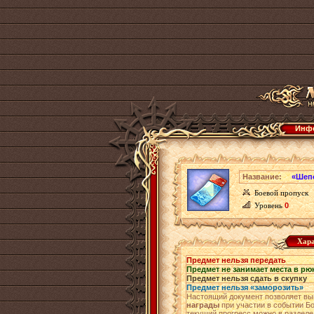
Инфо
Название:
«Шепо
Боевой пропуск
Уровень
0
Хара
Предмет нельзя передать
Предмет не занимает места в рю
Предмет нельзя сдать в скупку
Предмет нельзя «заморозить»
Настоящий документ позволяет вы
награды
при участии в событии Б
текущий прогресс можно в разделе