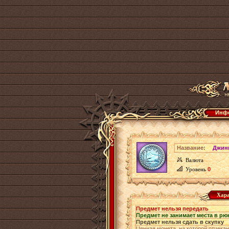
Инфо
Название:
Джин
Валюта
Уровень
0
Хара
Предмет нельзя передать
Предмет не занимает места в рю
Предмет нельзя сдать в скупку
Ценная монета, на которой отчека