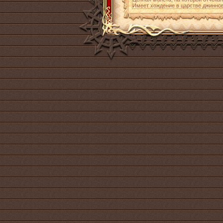
Имеет хождение в царстве джиннов