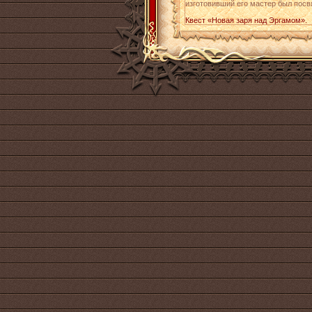
изготовивший его мастер был посв
Квест «Новая заря над Эргамом».