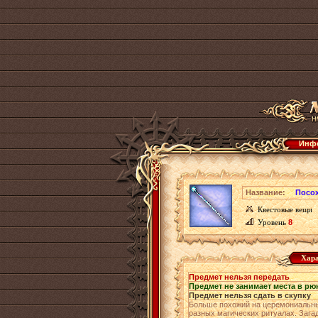
Инфо
Название:
Посо
Квестовые вещи
Уровень
8
Хара
Предмет нельзя передать
Предмет не занимает места в рю
Предмет нельзя сдать в скупку
Больше похожий на церемониальный
разных магических ритуалах. Загад