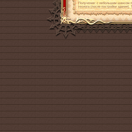
Получение: с небольшим шансом 
геолога (после постройки здания)