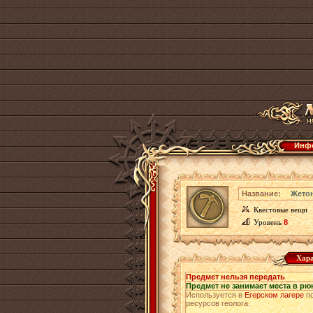
Инфо
Название:
Жетон
Квестовые вещи
Уровень
8
Хара
Предмет нельзя передать
Предмет не занимает места в рю
Используется в
Егерском лагере
по
ресурсов геолога.