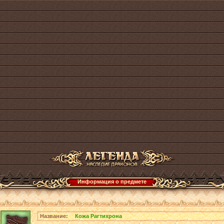
Информация о предмете
Название:
Кожа Рагтихрона