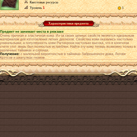
Квестовые ресурсы
Уровень
1
1
Характеристики предмета
Предмет не занимает места в рюкзаке
Очень прочная и эластичная кожа. Из-за своих ценных свойств является идеальным
материалом для изготовления легких доспехов. Свойства кожи оказались настолько
уникальными, а популярность кожи Рагтихрона настолько высока, что в конечном
счете этот зверь был полностью истреблен. Найти эту кожу теперь возможно только в
различных тайниках и схронах.
Получение:
с маленькой вероятностью в тайниках Заброшенного дома, Логове
Крэтсов и шкатулках гномов.